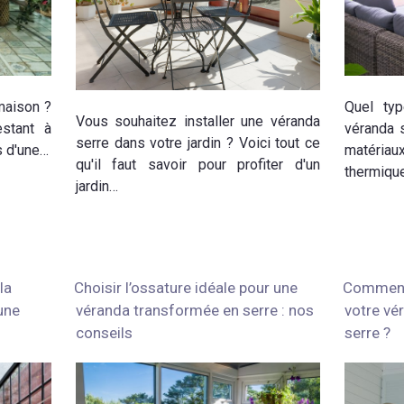
maison ?
Quel typ
Vous souhaitez installer une véranda
estant à
véranda 
serre dans votre jardin ? Voici tout ce
s d'une…
matéria
qu'il faut savoir pour profiter d'un
thermique
jardin…
la
Choisir l’ossature idéale pour une
Comment 
une
véranda transformée en serre : nos
votre vé
conseils
serre ?