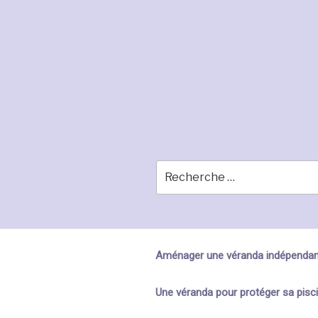
Skip
to
content
Aménager une véranda indépendan
Une véranda pour protéger sa pisc