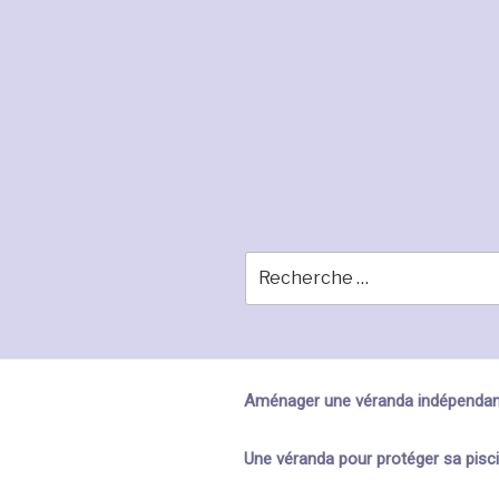
Skip
to
content
Aménager une véranda indépendan
Une véranda pour protéger sa pisc