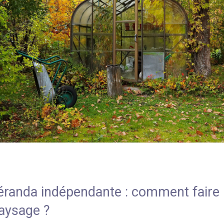
véranda indépendante : comment faire p
aysage ?