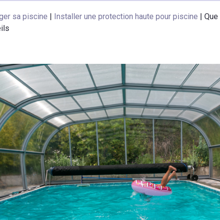
ger sa piscine
|
Installer une protection haute pour piscine
|
Que 
ils