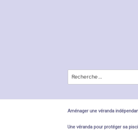
Skip
to
content
Aménager une véranda indépendan
Une véranda pour protéger sa pisc