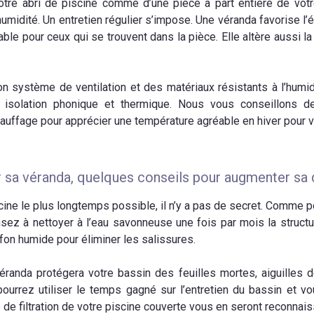
otre abri de piscine comme d’une pièce à part entière de vot
humidité. Un entretien régulier s’impose. Une véranda favorise l’
able pour ceux qui se trouvent dans la pièce. Elle altère aussi l
on système de ventilation et des matériaux résistants à l’humid
e isolation phonique et thermique. Nous vous conseillons 
chauffage pour apprécier une température agréable en hiver pour 
ir sa véranda, quelques conseils pour augmenter sa 
cine le plus longtemps possible, il n’y a pas de secret. Comme po
ensez à nettoyer à l’eau savonneuse une fois par mois la structu
ffon humide pour éliminer les salissures.
éranda protégera votre bassin des feuilles mortes, aiguilles
pourrez utiliser le temps gagné sur l’entretien du bassin et vo
de filtration de votre piscine couverte vous en seront reconnais